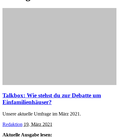
Talkbox: Wie stehst du zur Debatte um
Einfamilienhäuser?
Unsere aktuelle Umfrage im März 2021.
Posted
Redaktion
19. März 2021
by
Aktuelle Ausgabe lesen: