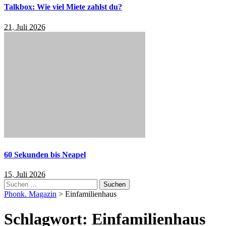
Talkbox: Wie viel Miete zahlst du?
21. Juli 2026
60 Sekunden bis Neapel
15. Juli 2026
Suchen
nach:
Phonk. Magazin
>
Einfamilienhaus
Schlagwort:
Einfamilienhaus