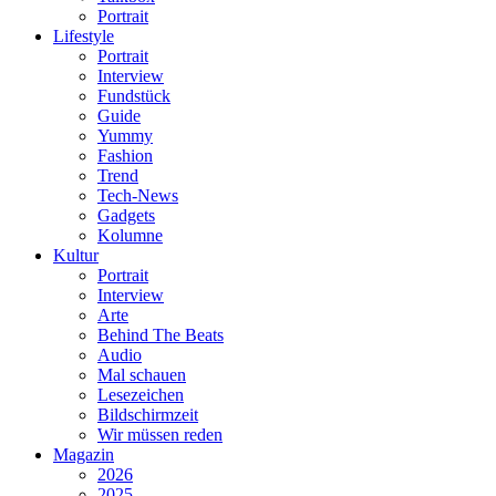
Portrait
Lifestyle
Portrait
Interview
Fundstück
Guide
Yummy
Fashion
Trend
Tech-News
Gadgets
Kolumne
Kultur
Portrait
Interview
Arte
Behind The Beats
Audio
Mal schauen
Lesezeichen
Bildschirmzeit
Wir müssen reden
Magazin
2026
2025