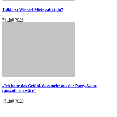
Talkbox: Wie viel Miete zahlst du?
21. Juli 2026
„Ich hatte das Gefühl, dass mehr aus der Party-Szene
rauszuholen wäre“
17. Juli 2026