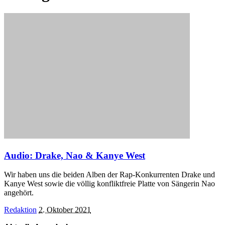
Audio: Drake, Nao & Kanye West
Wir haben uns die beiden Alben der Rap-Konkurrenten Drake und
Kanye West sowie die völlig konfliktfreie Platte von Sängerin Nao
angehört.
Posted
Redaktion
2. Oktober 2021
by