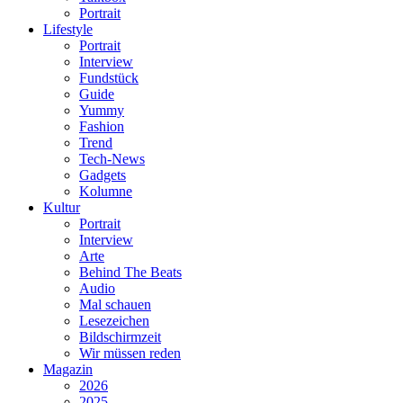
Portrait
Lifestyle
Portrait
Interview
Fundstück
Guide
Yummy
Fashion
Trend
Tech-News
Gadgets
Kolumne
Kultur
Portrait
Interview
Arte
Behind The Beats
Audio
Mal schauen
Lesezeichen
Bildschirmzeit
Wir müssen reden
Magazin
2026
2025