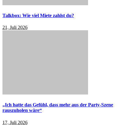
Talkbox: Wie viel Miete zahlst du?
21. Juli 2026
„Ich hatte das Gefühl, dass mehr aus der Party-Szene
rauszuholen wäre“
17. Juli 2026