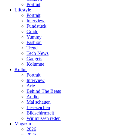
Portrait
Lifestyle
Portrait
Interview
Fundstück
Guide
Yummy
Fashion
Trend
Tech-News
Gadgets
Kolumne
Kultur
Portrait
Interview
Arte
Behind The Beats
Audio
Mal schauen
Lesezeichen
Bildschirmzeit
Wir müssen reden
Magazin
2026
2025