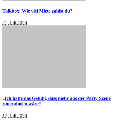
Talkbox: Wie viel Miete zahlst du?
21. Juli 2026
„Ich hatte das Gefühl, dass mehr aus der Party-Szene
rauszuholen wäre“
17. Juli 2026