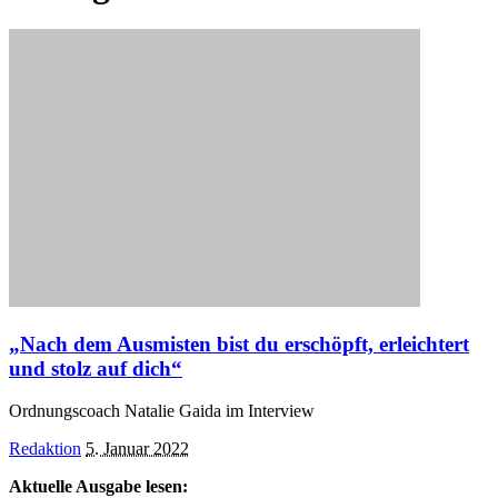
„Nach dem Ausmisten bist du erschöpft, erleichtert
und stolz auf dich“
Ordnungscoach Natalie Gaida im Interview
Posted
Redaktion
5. Januar 2022
by
Aktuelle Ausgabe lesen: