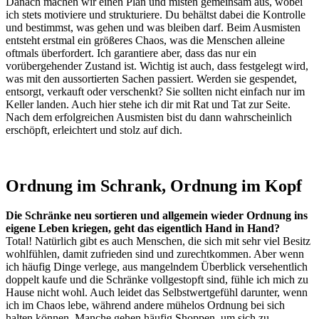
Danach machen wir einen Plan und misten gemeinsam aus, wobei
ich stets motiviere und strukturiere. Du behältst dabei die Kontrolle
und bestimmst, was gehen und was bleiben darf. Beim Ausmisten
entsteht erstmal ein größeres Chaos, was die Menschen alleine
oftmals überfordert. Ich garantiere aber, dass das nur ein
vorübergehender Zustand ist. Wichtig ist auch, dass festgelegt wird,
was mit den aussortierten Sachen passiert. Werden sie gespendet,
entsorgt, verkauft oder verschenkt? Sie sollten nicht einfach nur im
Keller landen. Auch hier stehe ich dir mit Rat und Tat zur Seite.
Nach dem erfolgreichen Ausmisten bist du dann wahrscheinlich
erschöpft, erleichtert und stolz auf dich.
Ordnung im Schrank, Ordnung im Kopf
Die Schränke neu sortieren und allgemein wieder Ordnung ins
eigene Leben kriegen, geht das eigentlich Hand in Hand?
Total! Natürlich gibt es auch Menschen, die sich mit sehr viel Besitz
wohlfühlen, damit zufrieden sind und zurechtkommen. Aber wenn
ich häufig Dinge verlege, aus mangelndem Überblick versehentlich
doppelt kaufe und die Schränke vollgestopft sind, fühle ich mich zu
Hause nicht wohl. Auch leidet das Selbstwertgefühl darunter, wenn
ich im Chaos lebe, während andere mühelos Ordnung bei sich
halten können. Manche gehen häufig Shoppen, um sich zu