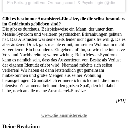
Ein Beitrag geteilt von Ordnungscoach & Psychologin (@die.ausmisterei)
Gibt es bestimmte Ausmisterei-Einsätze, die dir selbst besonders
im Gedächtnis geblieben sind?
Die gibt es durchaus. Beispielsweise ein Mann, der unter dem
Messie-Syndrom und weiteren psychischen Erkrankungen gelitten
hat. Das Ausmisten war seinerseits leider nicht ganz freiwillig. Da es
aber äußeren Druck gab, machte er mit, um seinen Wohnraum nicht
zu verlieren. Ein besonderes Eingehen auf ihn, so wie eine intensive
Vor- und Nachbereitung waren wichtig. Beim Messie-Syndrom
kann es nämlich sein, dass das Aussortieren von Besitz als Verlust
der eigenen Identität erlebt wird. Niemand möchte sich selbst
verlieren! Wir haben es dann letztendlich gut gemeinsam
hinbekommen und große Mengen aus seiner Wohnung
herausgetragen. Grundsätzlich erinnere ich mich durch die immer
intensive Zusammenarbeit und den großen Spaß, den ich dabei
habe, noch an alle meine Ausmisterei-Einsätze.
[FD]
www.die-ausmisterei.de
Deine Reaktion: