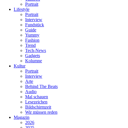
Portrait
Lifestyle
Portrait
Interview
Fundstück
Guide
Yummy
Fashion
Trend
Tech-News
Gadgets
Kolumne
Kultur
Portrait
Interview
Arte
Behind The Beats
Audio
Mal schauen
Lesezeichen
Bildschirmzeit
Wir müssen reden
Magazin
2026
2025