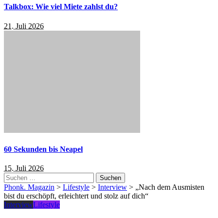
Talkbox: Wie viel Miete zahlst du?
21. Juli 2026
60 Sekunden bis Neapel
15. Juli 2026
Suchen
nach:
Phonk. Magazin
>
Lifestyle
>
Interview
>
„Nach dem Ausmisten
bist du erschöpft, erleichtert und stolz auf dich“
Interview
Lifestyle