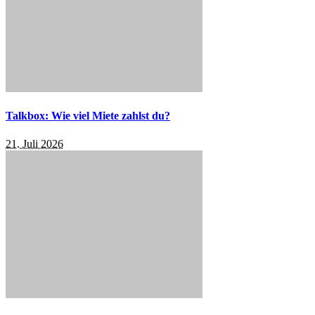
Talkbox: Wie viel Miete zahlst du?
21. Juli 2026