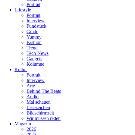
Portrait
Lifestyle
Portrait
Interview
Fundstück
Guide
Yummy
Fashion
Trend
Tech-News
Gadgets
Kolumne
Kultur
Portrait
Interview
Arte
Behind The Beats
Audio
Mal schauen
Lesezeichen
Bildschirmzeit
Wir müssen reden
Magazin
2026
2025