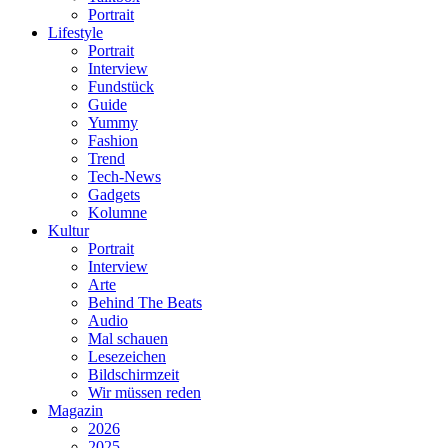
Portrait
Lifestyle
Portrait
Interview
Fundstück
Guide
Yummy
Fashion
Trend
Tech-News
Gadgets
Kolumne
Kultur
Portrait
Interview
Arte
Behind The Beats
Audio
Mal schauen
Lesezeichen
Bildschirmzeit
Wir müssen reden
Magazin
2026
2025