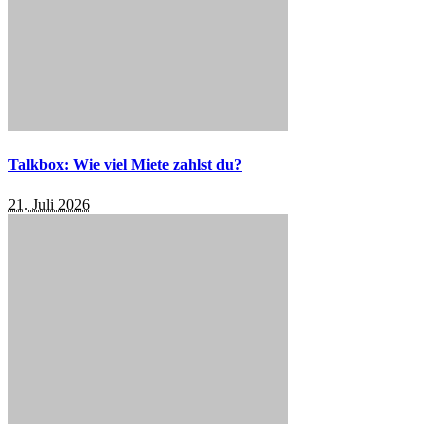
Talkbox: Wie viel Miete zahlst du?
21. Juli 2026