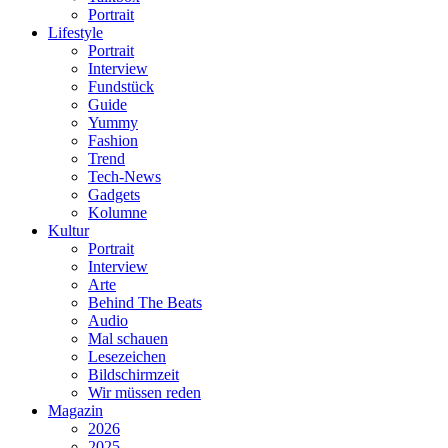
Portrait
Lifestyle
Portrait
Interview
Fundstück
Guide
Yummy
Fashion
Trend
Tech-News
Gadgets
Kolumne
Kultur
Portrait
Interview
Arte
Behind The Beats
Audio
Mal schauen
Lesezeichen
Bildschirmzeit
Wir müssen reden
Magazin
2026
2025