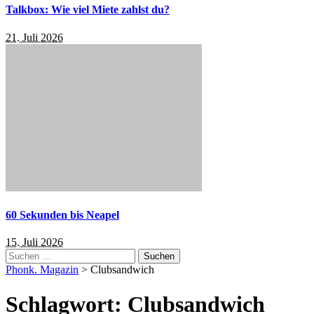
Talkbox: Wie viel Miete zahlst du?
21. Juli 2026
60 Sekunden bis Neapel
15. Juli 2026
Suchen
nach:
Phonk. Magazin
>
Clubsandwich
Schlagwort:
Clubsandwich