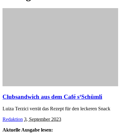
Clubsandwich aus dem Café s‘Schümli
Luiza Terzici verrät das Rezept für den leckeren Snack
Posted
Redaktion
3. September 2023
by
Aktuelle Ausgabe lesen: