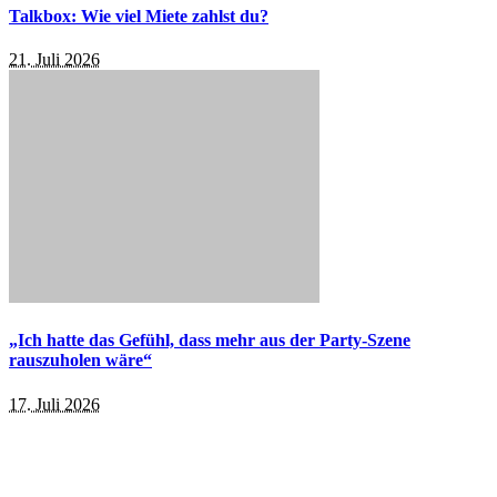
Talkbox: Wie viel Miete zahlst du?
21. Juli 2026
„Ich hatte das Gefühl, dass mehr aus der Party-Szene
rauszuholen wäre“
17. Juli 2026