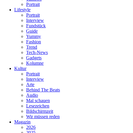
Portrait
Lifestyle
Portrait
Interview
Fundstück
Guide
Yummy
Fashion
Trend
Tech-News
Gadgets
Kolumne
Kultur
Portrait
Interview
Arte
Behind The Beats
Audio
Mal schauen
Lesezeichen
Bildschirmzeit
Wir müssen reden
Magazin
2026
2025