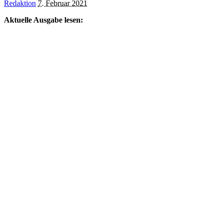
Posted
Redaktion
7. Februar 2021
by
Aktuelle Ausgabe lesen: