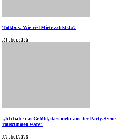
Talkbox: Wie viel Miete zahlst du?
21. Juli 2026
„Ich hatte das Gefühl, dass mehr aus der Party-Szene
rauszuholen wäre“
17. Juli 2026