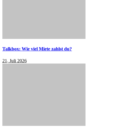
Talkbox: Wie viel Miete zahlst du?
21. Juli 2026