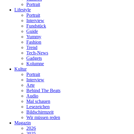
Portrait
Lifestyle
Portrait
Interview
Fundstück
Guide
Yummy
Fashion
Trend
Tech-News
Gadgets
Kolumne
Kultur
Portrait
Interview
Arte
Behind The Beats
Audio
Mal schauen
Lesezeichen
Bildschirmzeit
Wir müssen reden
Magazin
2026
2025