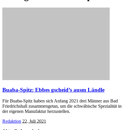
Buaba-Spitz: Ebbes gscheid’s ausm Ländle
Für Buaba-Spitz haben sich Anfang 2021 drei Männer aus Bad
Friedrichshall zusammengetan, um die schwäbische Spezialität in
der eigenen Manufaktur herzustellen.
Posted
Redaktion
22. Juli 2021
by