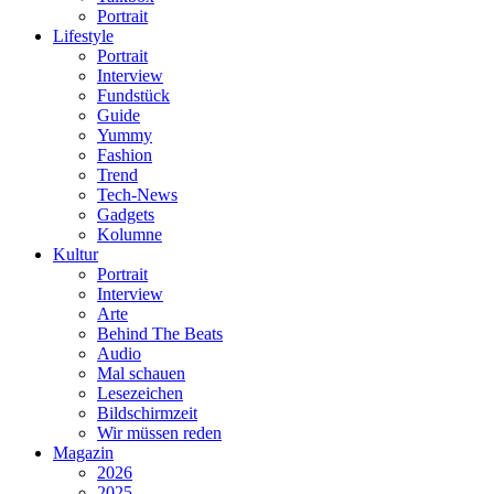
Portrait
Lifestyle
Portrait
Interview
Fundstück
Guide
Yummy
Fashion
Trend
Tech-News
Gadgets
Kolumne
Kultur
Portrait
Interview
Arte
Behind The Beats
Audio
Mal schauen
Lesezeichen
Bildschirmzeit
Wir müssen reden
Magazin
2026
2025