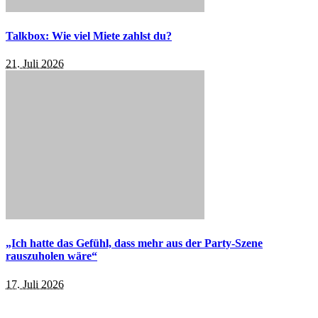
Talkbox: Wie viel Miete zahlst du?
21. Juli 2026
„Ich hatte das Gefühl, dass mehr aus der Party-Szene
rauszuholen wäre“
17. Juli 2026