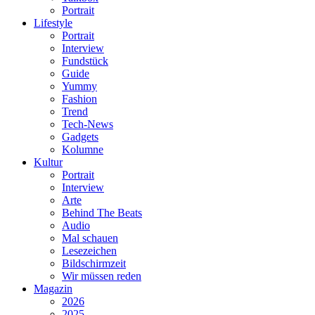
Portrait
Lifestyle
Portrait
Interview
Fundstück
Guide
Yummy
Fashion
Trend
Tech-News
Gadgets
Kolumne
Kultur
Portrait
Interview
Arte
Behind The Beats
Audio
Mal schauen
Lesezeichen
Bildschirmzeit
Wir müssen reden
Magazin
2026
2025