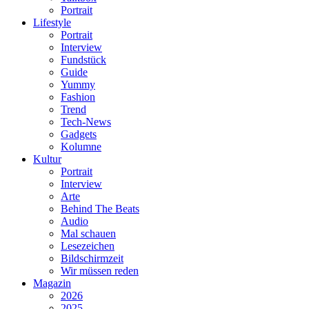
Portrait
Lifestyle
Portrait
Interview
Fundstück
Guide
Yummy
Fashion
Trend
Tech-News
Gadgets
Kolumne
Kultur
Portrait
Interview
Arte
Behind The Beats
Audio
Mal schauen
Lesezeichen
Bildschirmzeit
Wir müssen reden
Magazin
2026
2025