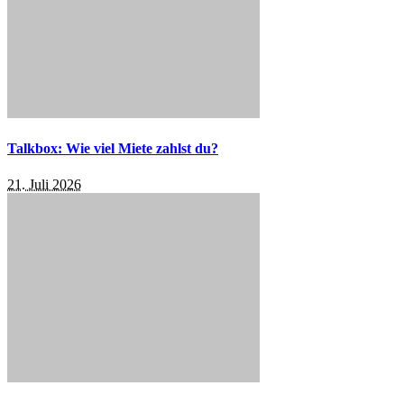
Talkbox: Wie viel Miete zahlst du?
21. Juli 2026