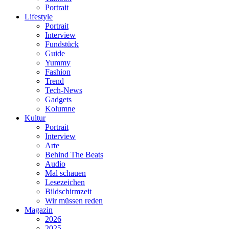
Portrait
Lifestyle
Portrait
Interview
Fundstück
Guide
Yummy
Fashion
Trend
Tech-News
Gadgets
Kolumne
Kultur
Portrait
Interview
Arte
Behind The Beats
Audio
Mal schauen
Lesezeichen
Bildschirmzeit
Wir müssen reden
Magazin
2026
2025