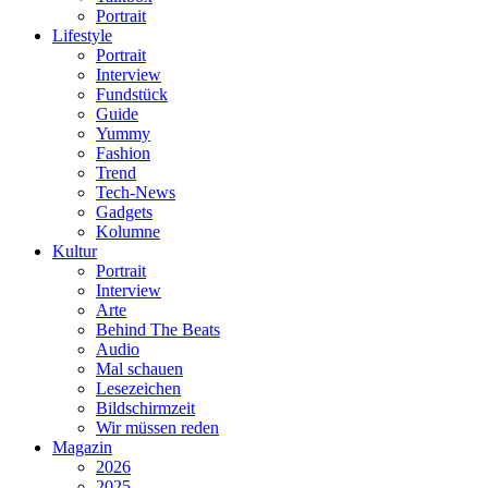
Portrait
Lifestyle
Portrait
Interview
Fundstück
Guide
Yummy
Fashion
Trend
Tech-News
Gadgets
Kolumne
Kultur
Portrait
Interview
Arte
Behind The Beats
Audio
Mal schauen
Lesezeichen
Bildschirmzeit
Wir müssen reden
Magazin
2026
2025