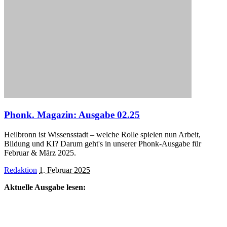
Phonk. Magazin: Ausgabe 02.25
Heilbronn ist Wissensstadt – welche Rolle spielen nun Arbeit,
Bildung und KI? Darum geht's in unserer Phonk-Ausgabe für
Februar & März 2025.
Posted
Redaktion
1. Februar 2025
by
Aktuelle Ausgabe lesen: