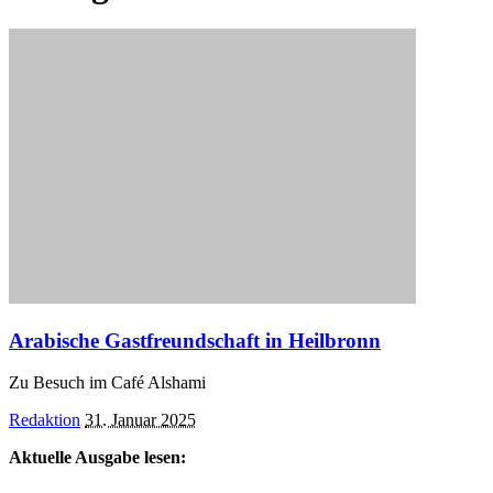
Arabische Gastfreundschaft in Heilbronn
Zu Besuch im Café Alshami
Posted
Redaktion
31. Januar 2025
by
Aktuelle Ausgabe lesen: