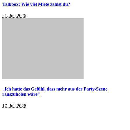
Talkbox: Wie viel Miete zahlst du?
21. Juli 2026
„Ich hatte das Gefühl, dass mehr aus der Party-Szene
rauszuholen wäre“
17. Juli 2026