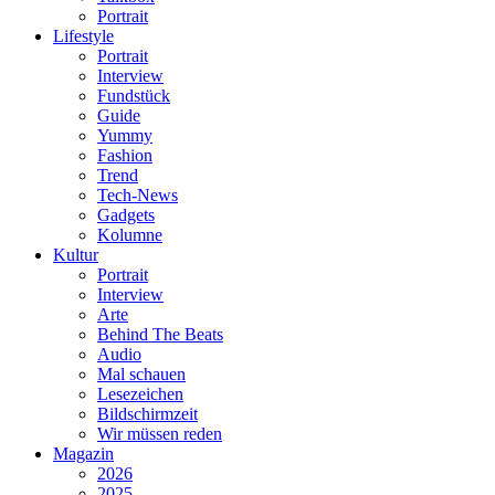
Portrait
Lifestyle
Portrait
Interview
Fundstück
Guide
Yummy
Fashion
Trend
Tech-News
Gadgets
Kolumne
Kultur
Portrait
Interview
Arte
Behind The Beats
Audio
Mal schauen
Lesezeichen
Bildschirmzeit
Wir müssen reden
Magazin
2026
2025