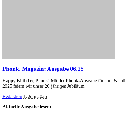
Phonk. Magazin: Ausgabe 06.25
Happy Birthday, Phonk! Mit der Phonk-Ausgabe für Juni & Juli
2025 feiern wir unser 20-jähriges Jubiläum.
Posted
Redaktion
1. Juni 2025
by
Aktuelle Ausgabe lesen: