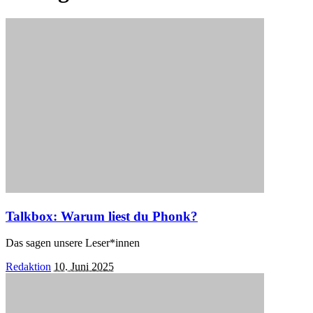
Talkbox: Warum liest du Phonk?
Das sagen unsere Leser*innen
Posted
Redaktion
10. Juni 2025
by