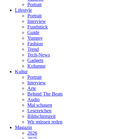
Portrait
Lifestyle
Portrait
Interview
Fundstück
Guide
Yummy
Fashion
Trend
Tech-News
Gadgets
Kolumne
Kultur
Portrait
Interview
Arte
Behind The Beats
Audio
Mal schauen
Lesezeichen
Bildschirmzeit
Wir müssen reden
Magazin
2026
2025