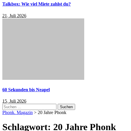
Talkbox: Wie viel Miete zahlst du?
21. Juli 2026
60 Sekunden bis Neapel
15. Juli 2026
Suchen
nach:
Phonk. Magazin
>
20 Jahre Phonk
Schlagwort:
20 Jahre Phonk