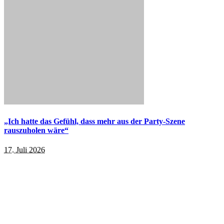
„Ich hatte das Gefühl, dass mehr aus der Party-Szene
rauszuholen wäre“
17. Juli 2026