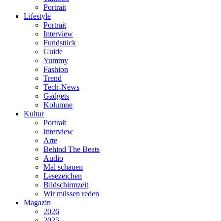
Portrait
Lifestyle
Portrait
Interview
Fundstück
Guide
Yummy
Fashion
Trend
Tech-News
Gadgets
Kolumne
Kultur
Portrait
Interview
Arte
Behind The Beats
Audio
Mal schauen
Lesezeichen
Bildschirmzeit
Wir müssen reden
Magazin
2026
2025