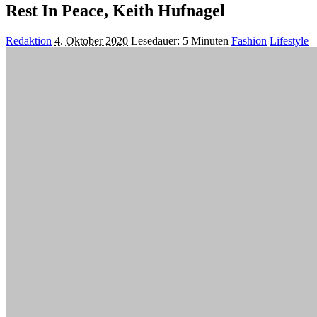
Rest In Peace, Keith Hufnagel
Posted
Redaktion
4. Oktober 2020
Lesedauer: 5 Minuten
Fashion
Lifestyle
by