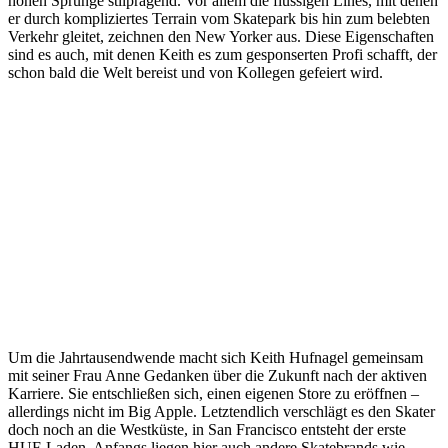
hohen Sprünge stilprägend. Vor allem die flüssigen Lines, mit denen
er durch kompliziertes Terrain vom Skatepark bis hin zum belebten
Verkehr gleitet, zeichnen den New Yorker aus. Diese Eigenschaften
sind es auch, mit denen Keith es zum gesponserten Profi schafft, der
schon bald die Welt bereist und von Kollegen gefeiert wird.
Um die Jahrtausendwende macht sich Keith Hufnagel gemeinsam
mit seiner Frau Anne Gedanken über die Zukunft nach der aktiven
Karriere. Sie entschließen sich, einen eigenen Store zu eröffnen –
allerdings nicht im Big Apple. Letztendlich verschlägt es den Skater
doch noch an die Westküste, in San Francisco entsteht der erste
HUF-Laden. Anfangs liegen hier auch andere Skatebrands wie