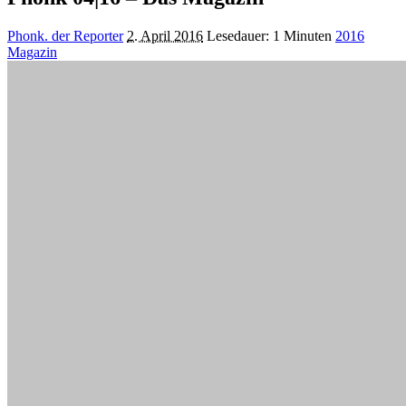
Posted
Phonk. der Reporter
2. April 2016
Lesedauer: 1 Minuten
2016
by
Magazin