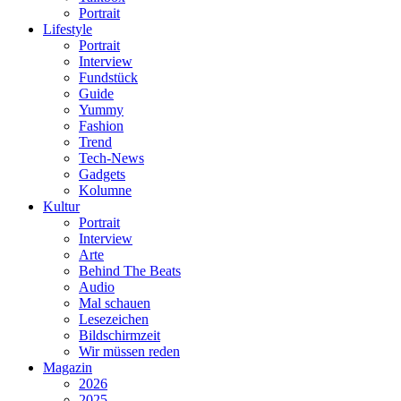
Portrait
Lifestyle
Portrait
Interview
Fundstück
Guide
Yummy
Fashion
Trend
Tech-News
Gadgets
Kolumne
Kultur
Portrait
Interview
Arte
Behind The Beats
Audio
Mal schauen
Lesezeichen
Bildschirmzeit
Wir müssen reden
Magazin
2026
2025