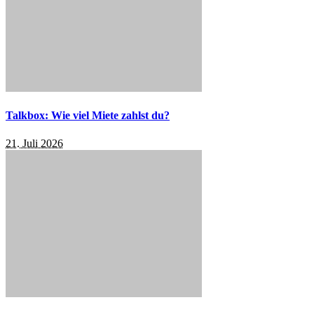
Talkbox: Wie viel Miete zahlst du?
21. Juli 2026