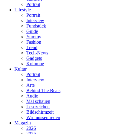
Portrait
Lifestyle
Portrait
Interview
Fundstück
Guide
Yummy
Fashion
Trend
Tech-News
Gadgets
Kolumne
Kultur
Portrait
Interview
Arte
Behind The Beats
Audio
Mal schauen
Lesezeichen
Bildschirmzeit
Wir müssen reden
Magazin
2026
2025