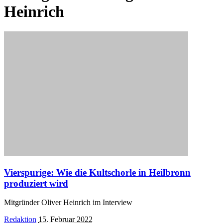
Heinrich
Vierspurige: Wie die Kultschorle in Heilbronn
produziert wird
Mitgründer Oliver Heinrich im Interview
Posted
Redaktion
15. Februar 2022