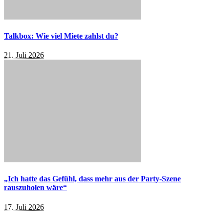
Talkbox: Wie viel Miete zahlst du?
21. Juli 2026
„Ich hatte das Gefühl, dass mehr aus der Party-Szene
rauszuholen wäre“
17. Juli 2026