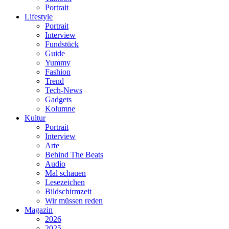
Portrait
Lifestyle
Portrait
Interview
Fundstück
Guide
Yummy
Fashion
Trend
Tech-News
Gadgets
Kolumne
Kultur
Portrait
Interview
Arte
Behind The Beats
Audio
Mal schauen
Lesezeichen
Bildschirmzeit
Wir müssen reden
Magazin
2026
2025