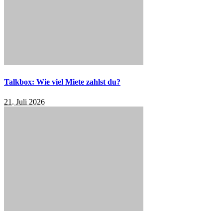
Talkbox: Wie viel Miete zahlst du?
21. Juli 2026