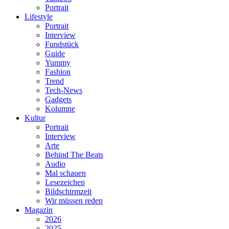
Portrait
Lifestyle
Portrait
Interview
Fundstück
Guide
Yummy
Fashion
Trend
Tech-News
Gadgets
Kolumne
Kultur
Portrait
Interview
Arte
Behind The Beats
Audio
Mal schauen
Lesezeichen
Bildschirmzeit
Wir müssen reden
Magazin
2026
2025