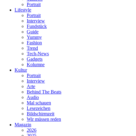
Portrait
Lifestyle
Portrait
Interview
Fundstück
Guide
Yummy
Fashion
Trend
Tech-News
Gadgets
Kolumne
Kultur
Portrait
Interview
Arte
Behind The Beats
Audio
Mal schauen
Lesezeichen
Bildschirmzeit
Wir müssen reden
Magazin
2026
2025