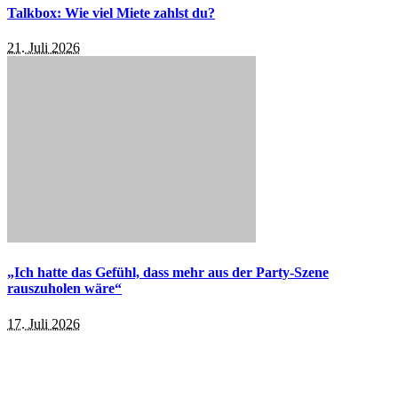
Talkbox: Wie viel Miete zahlst du?
21. Juli 2026
„Ich hatte das Gefühl, dass mehr aus der Party-Szene
rauszuholen wäre“
17. Juli 2026