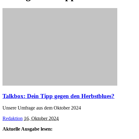
Talkbox: Dein Tipp gegen den Herbstblues?
Unsere Umfrage aus dem Oktober 2024
Posted
Redaktion
16. Oktober 2024
by
Aktuelle Ausgabe lesen: