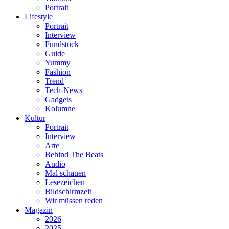
Portrait
Lifestyle
Portrait
Interview
Fundstück
Guide
Yummy
Fashion
Trend
Tech-News
Gadgets
Kolumne
Kultur
Portrait
Interview
Arte
Behind The Beats
Audio
Mal schauen
Lesezeichen
Bildschirmzeit
Wir müssen reden
Magazin
2026
2025