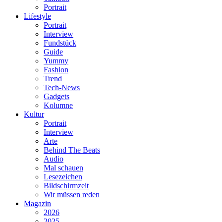
Portrait
Lifestyle
Portrait
Interview
Fundstück
Guide
Yummy
Fashion
Trend
Tech-News
Gadgets
Kolumne
Kultur
Portrait
Interview
Arte
Behind The Beats
Audio
Mal schauen
Lesezeichen
Bildschirmzeit
Wir müssen reden
Magazin
2026
2025