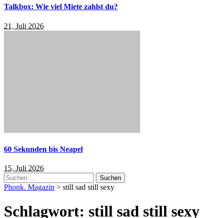
Talkbox: Wie viel Miete zahlst du?
21. Juli 2026
60 Sekunden bis Neapel
15. Juli 2026
Suchen
nach:
Phonk. Magazin
>
still sad still sexy
Schlagwort:
still sad still sexy