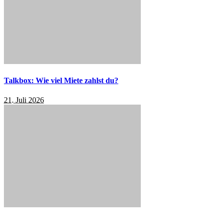
Talkbox: Wie viel Miete zahlst du?
21. Juli 2026