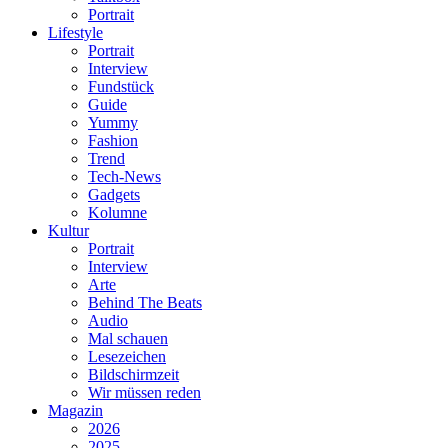
Portrait
Lifestyle
Portrait
Interview
Fundstück
Guide
Yummy
Fashion
Trend
Tech-News
Gadgets
Kolumne
Kultur
Portrait
Interview
Arte
Behind The Beats
Audio
Mal schauen
Lesezeichen
Bildschirmzeit
Wir müssen reden
Magazin
2026
2025