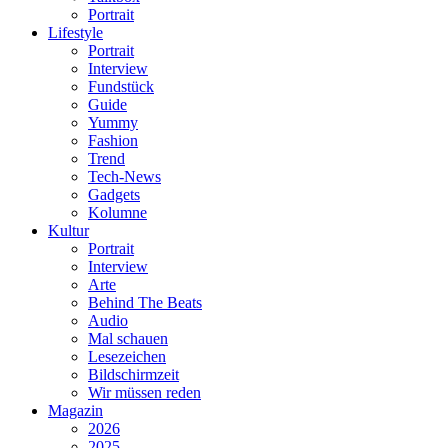
Portrait
Lifestyle
Portrait
Interview
Fundstück
Guide
Yummy
Fashion
Trend
Tech-News
Gadgets
Kolumne
Kultur
Portrait
Interview
Arte
Behind The Beats
Audio
Mal schauen
Lesezeichen
Bildschirmzeit
Wir müssen reden
Magazin
2026
2025