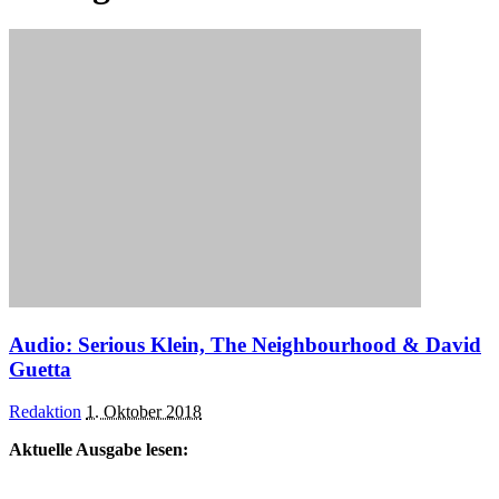
Audio: Serious Klein, The Neighbourhood & David
Guetta
Posted
Redaktion
1. Oktober 2018
by
Aktuelle Ausgabe lesen: