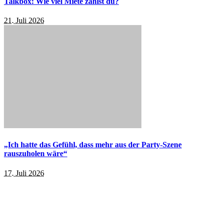
Talkbox: Wie viel Miete zahlst du?
21. Juli 2026
„Ich hatte das Gefühl, dass mehr aus der Party-Szene
rauszuholen wäre“
17. Juli 2026