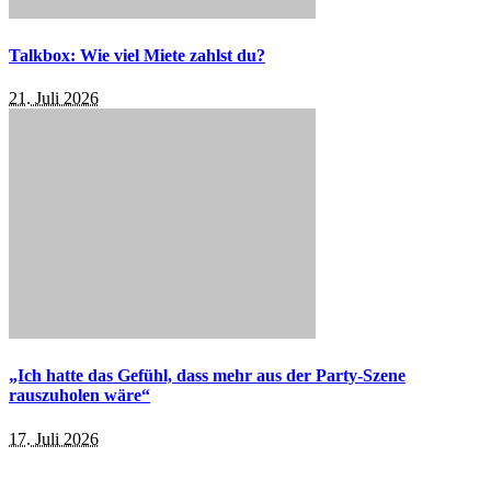
Talkbox: Wie viel Miete zahlst du?
21. Juli 2026
„Ich hatte das Gefühl, dass mehr aus der Party-Szene
rauszuholen wäre“
17. Juli 2026