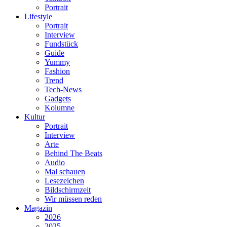
Portrait
Lifestyle
Portrait
Interview
Fundstück
Guide
Yummy
Fashion
Trend
Tech-News
Gadgets
Kolumne
Kultur
Portrait
Interview
Arte
Behind The Beats
Audio
Mal schauen
Lesezeichen
Bildschirmzeit
Wir müssen reden
Magazin
2026
2025