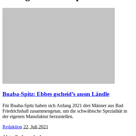
Buaba-Spitz: Ebbes gscheid’s ausm Ländle
Für Buaba-Spitz haben sich Anfang 2021 drei Männer aus Bad
Friedrichshall zusammengetan, um die schwäbische Spezialität in
der eigenen Manufaktur herzustellen.
Posted
Redaktion
22. Juli 2021
by