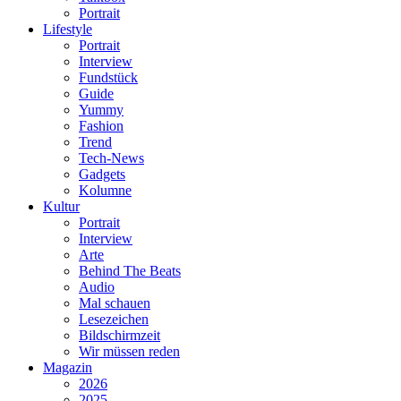
Portrait
Lifestyle
Portrait
Interview
Fundstück
Guide
Yummy
Fashion
Trend
Tech-News
Gadgets
Kolumne
Kultur
Portrait
Interview
Arte
Behind The Beats
Audio
Mal schauen
Lesezeichen
Bildschirmzeit
Wir müssen reden
Magazin
2026
2025