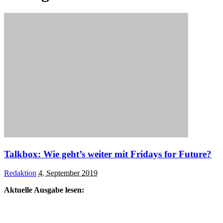
Talkbox: Wie geht’s weiter mit Fridays for Future?
Posted
Redaktion
4. September 2019
by
Aktuelle Ausgabe lesen: