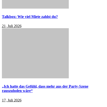
Talkbox: Wie viel Miete zahlst du?
21. Juli 2026
„Ich hatte das Gefühl, dass mehr aus der Party-Szene
rauszuholen wäre“
17. Juli 2026