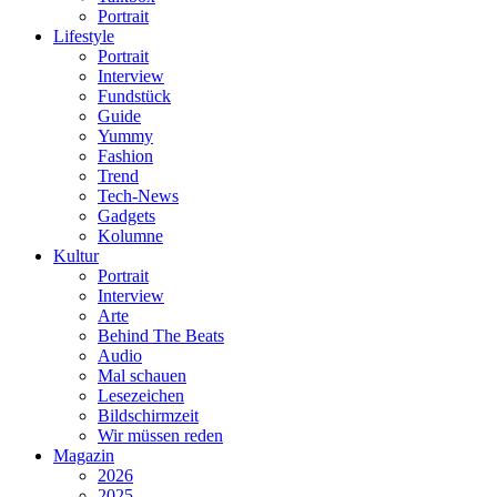
Portrait
Lifestyle
Portrait
Interview
Fundstück
Guide
Yummy
Fashion
Trend
Tech-News
Gadgets
Kolumne
Kultur
Portrait
Interview
Arte
Behind The Beats
Audio
Mal schauen
Lesezeichen
Bildschirmzeit
Wir müssen reden
Magazin
2026
2025