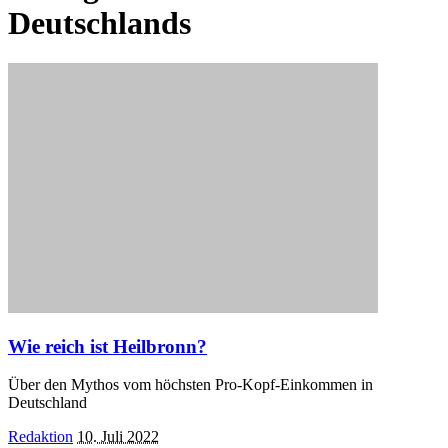
Deutschlands
Wie reich ist Heilbronn?
Über den Mythos vom höchsten Pro-Kopf-Einkommen in
Deutschland
Posted
Redaktion
10. Juli 2022