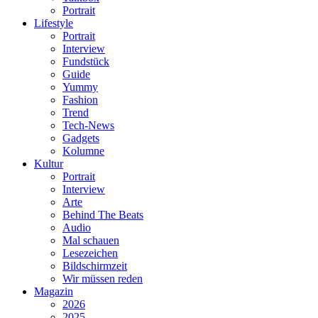
Portrait
Lifestyle
Portrait
Interview
Fundstück
Guide
Yummy
Fashion
Trend
Tech-News
Gadgets
Kolumne
Kultur
Portrait
Interview
Arte
Behind The Beats
Audio
Mal schauen
Lesezeichen
Bildschirmzeit
Wir müssen reden
Magazin
2026
2025