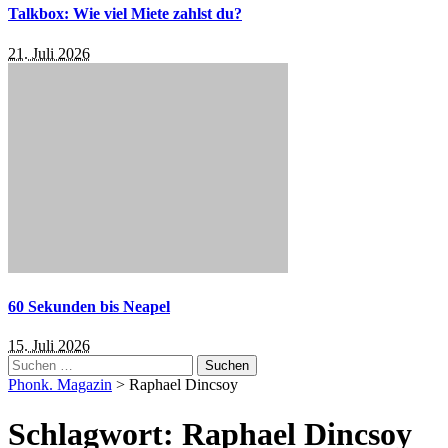
Talkbox: Wie viel Miete zahlst du?
21. Juli 2026
60 Sekunden bis Neapel
15. Juli 2026
Suchen
nach:
Phonk. Magazin
>
Raphael Dincsoy
Schlagwort:
Raphael Dincsoy