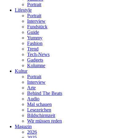
Portrait
Lifestyle
Portrait
Interview
Fundstück
Guide
Yummy
Fashion
Trend
Tech-News
Gadgets
Kolumne
Kultur
Portrait
Interview
Arte
Behind The Beats
Audio
Mal schauen
Lesezeichen
Bildschirmzeit
Wir müssen reden
Magazin
2026
2025