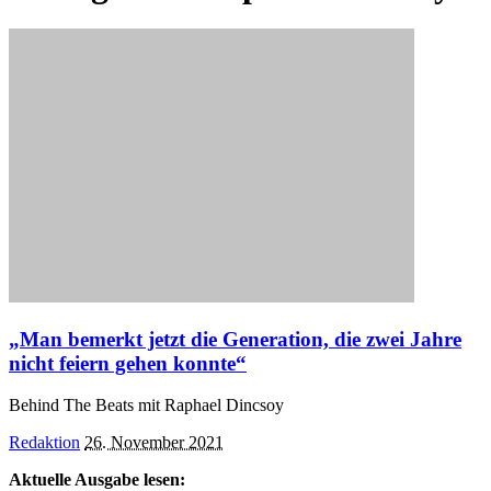
„Man bemerkt jetzt die Generation, die zwei Jahre
nicht feiern gehen konnte“
Behind The Beats mit Raphael Dincsoy
Posted
Redaktion
26. November 2021
by
Aktuelle Ausgabe lesen: