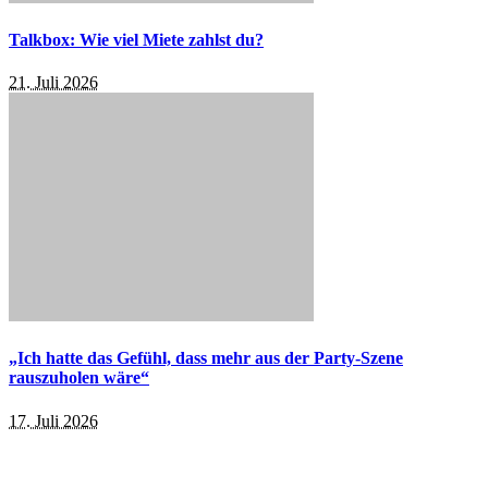
Talkbox: Wie viel Miete zahlst du?
21. Juli 2026
„Ich hatte das Gefühl, dass mehr aus der Party-Szene
rauszuholen wäre“
17. Juli 2026