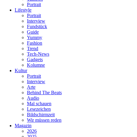
Portrait
Lifestyle
Portrait
Interview
Fundstück
Guide
Yummy
Fashion
Trend
Tech-News
Gadgets
Kolumne
Kultur
Portrait
Interview
Arte
Behind The Beats
Audio
Mal schauen
Lesezeichen
Bildschirmzeit
Wir müssen reden
Magazin
2026
2025