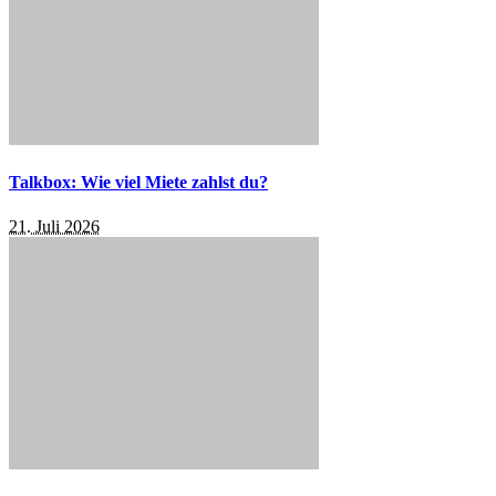
Talkbox: Wie viel Miete zahlst du?
21. Juli 2026