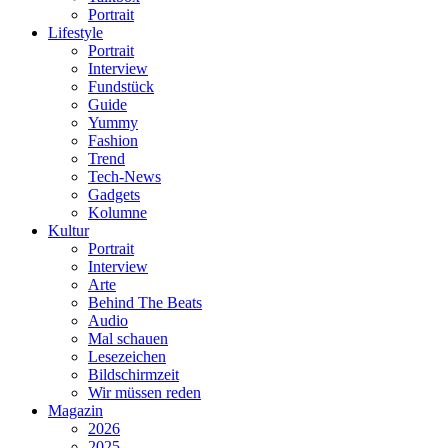
Portrait
Lifestyle
Portrait
Interview
Fundstück
Guide
Yummy
Fashion
Trend
Tech-News
Gadgets
Kolumne
Kultur
Portrait
Interview
Arte
Behind The Beats
Audio
Mal schauen
Lesezeichen
Bildschirmzeit
Wir müssen reden
Magazin
2026
2025