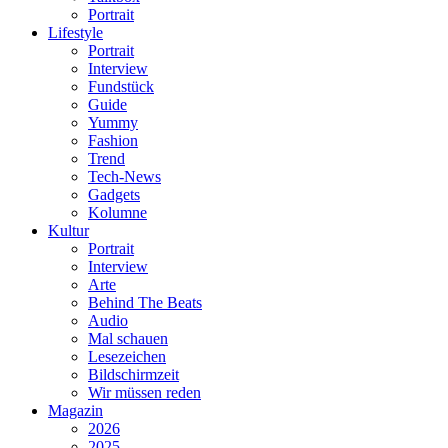
Portrait
Lifestyle
Portrait
Interview
Fundstück
Guide
Yummy
Fashion
Trend
Tech-News
Gadgets
Kolumne
Kultur
Portrait
Interview
Arte
Behind The Beats
Audio
Mal schauen
Lesezeichen
Bildschirmzeit
Wir müssen reden
Magazin
2026
2025