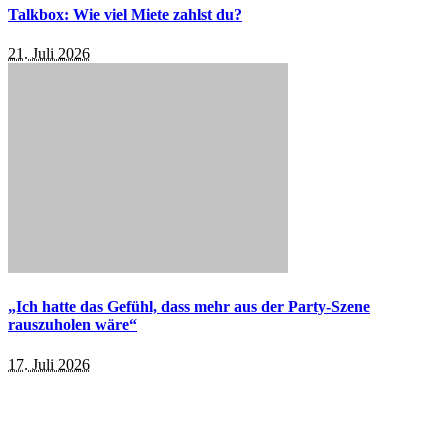
Talkbox: Wie viel Miete zahlst du?
21. Juli 2026
„Ich hatte das Gefühl, dass mehr aus der Party-Szene
rauszuholen wäre“
17. Juli 2026