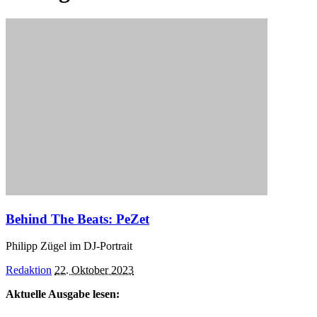
Behind The Beats: PeZet
Philipp Zügel im DJ-Portrait
Posted
Redaktion
22. Oktober 2023
by
Aktuelle Ausgabe lesen: