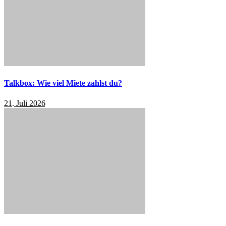
Talkbox: Wie viel Miete zahlst du?
21. Juli 2026