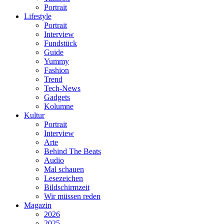
Portrait
Lifestyle
Portrait
Interview
Fundstück
Guide
Yummy
Fashion
Trend
Tech-News
Gadgets
Kolumne
Kultur
Portrait
Interview
Arte
Behind The Beats
Audio
Mal schauen
Lesezeichen
Bildschirmzeit
Wir müssen reden
Magazin
2026
2025