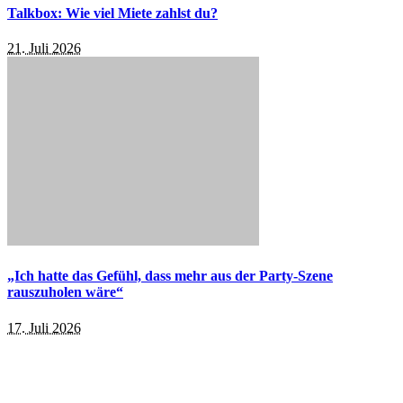
Talkbox: Wie viel Miete zahlst du?
21. Juli 2026
„Ich hatte das Gefühl, dass mehr aus der Party-Szene
rauszuholen wäre“
17. Juli 2026