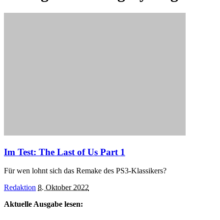
Im Test: The Last of Us Part 1
Für wen lohnt sich das Remake des PS3-Klassikers?
Posted
Redaktion
8. Oktober 2022
by
Aktuelle Ausgabe lesen: