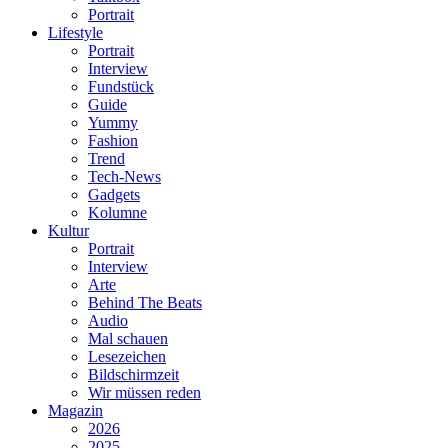
Portrait
Lifestyle
Portrait
Interview
Fundstück
Guide
Yummy
Fashion
Trend
Tech-News
Gadgets
Kolumne
Kultur
Portrait
Interview
Arte
Behind The Beats
Audio
Mal schauen
Lesezeichen
Bildschirmzeit
Wir müssen reden
Magazin
2026
2025