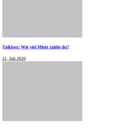
Talkbox: Wie viel Miete zahlst du?
21. Juli 2026