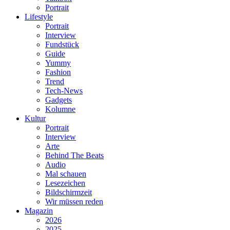
Portrait
Lifestyle
Portrait
Interview
Fundstück
Guide
Yummy
Fashion
Trend
Tech-News
Gadgets
Kolumne
Kultur
Portrait
Interview
Arte
Behind The Beats
Audio
Mal schauen
Lesezeichen
Bildschirmzeit
Wir müssen reden
Magazin
2026
2025