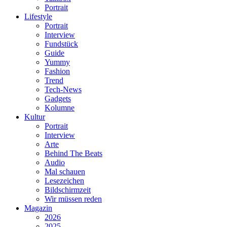
Portrait
Lifestyle
Portrait
Interview
Fundstück
Guide
Yummy
Fashion
Trend
Tech-News
Gadgets
Kolumne
Kultur
Portrait
Interview
Arte
Behind The Beats
Audio
Mal schauen
Lesezeichen
Bildschirmzeit
Wir müssen reden
Magazin
2026
2025