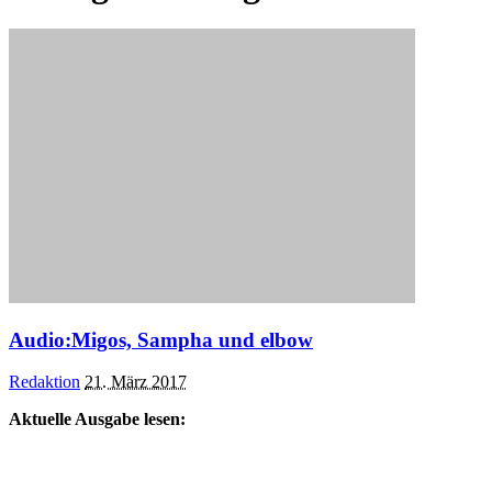
Audio:Migos, Sampha und elbow
Posted
Redaktion
21. März 2017
by
Aktuelle Ausgabe lesen: