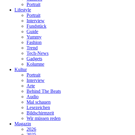
Portrait
Lifestyle
Portrait
Interview
Fundstück
Guide
Yummy
Fashion
Trend
Tech-News
Gadgets
Kolumne
Kultur
Portrait
Interview
Arte
Behind The Beats
Audio
Mal schauen
Lesezeichen
Bildschirmzeit
Wir müssen reden
Magazin
2026
2025