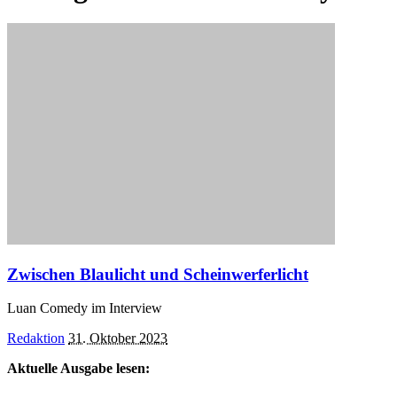
Zwischen Blaulicht und Scheinwerferlicht
Luan Comedy im Interview
Posted
Redaktion
31. Oktober 2023
by
Aktuelle Ausgabe lesen: