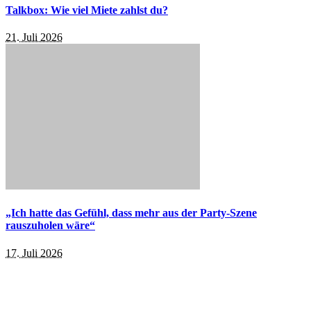
Talkbox: Wie viel Miete zahlst du?
21. Juli 2026
„Ich hatte das Gefühl, dass mehr aus der Party-Szene
rauszuholen wäre“
17. Juli 2026