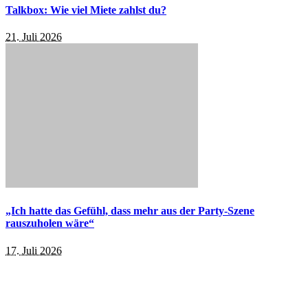
Talkbox: Wie viel Miete zahlst du?
21. Juli 2026
„Ich hatte das Gefühl, dass mehr aus der Party-Szene
rauszuholen wäre“
17. Juli 2026