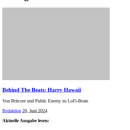
Behind The Beats: Harry Hawaii
Von Britcore und Public Enemy zu LoFi-Beats
Posted
Redaktion
20. Juni 2024
by
Aktuelle Ausgabe lesen: