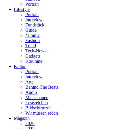
Portrait
Lifestyle
Portrait
Interview
Fundstück
Guide
Yummy
Fashion
Trend
Tech-News
Gadgets
Kolumne
Kultur
Portrait
Interview
Arte
Behind The Beats
Audio
Mal schauen
Lesezeichen
Bildschirmzeit
Wir müssen reden
Magazin
2026
2025