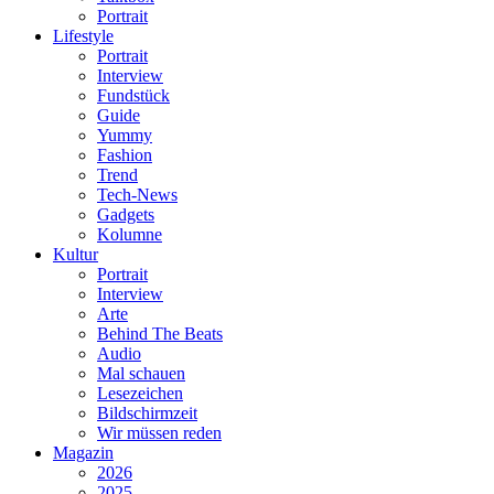
Portrait
Lifestyle
Portrait
Interview
Fundstück
Guide
Yummy
Fashion
Trend
Tech-News
Gadgets
Kolumne
Kultur
Portrait
Interview
Arte
Behind The Beats
Audio
Mal schauen
Lesezeichen
Bildschirmzeit
Wir müssen reden
Magazin
2026
2025