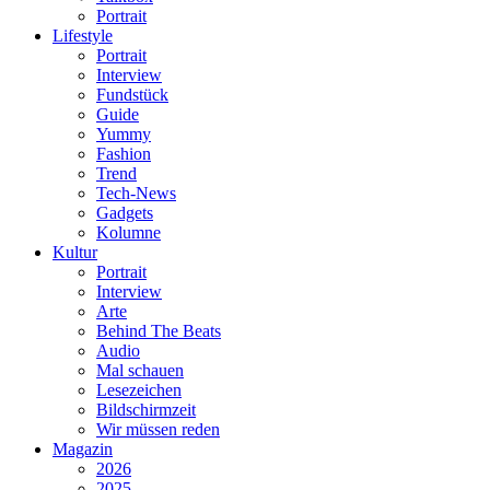
Portrait
Lifestyle
Portrait
Interview
Fundstück
Guide
Yummy
Fashion
Trend
Tech-News
Gadgets
Kolumne
Kultur
Portrait
Interview
Arte
Behind The Beats
Audio
Mal schauen
Lesezeichen
Bildschirmzeit
Wir müssen reden
Magazin
2026
2025