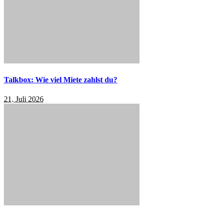
Talkbox: Wie viel Miete zahlst du?
21. Juli 2026