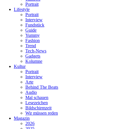
Portrait
Lifestyle
Portrait
Interview
Fundstück
Guide
Yummy
Fashion
Trend
Tech-News
Gadgets
Kolumne
Kultur
Portrait
Interview
Arte
Behind The Beats
Audio
Mal schauen
Lesezeichen
Bildschirmzeit
Wir müssen reden
Magazin
2026
2025