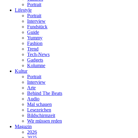
Portrait
Lifestyle
Portrait
Interview
Fundstück
Guide
Yummy
Fashion
Trend
Tech-News
Gadgets
Kolumne
Kultur
Portrait
Interview
Arte
Behind The Beats
Audio
Mal schauen
Lesezeichen
Bildschirmzeit
Wir müssen reden
Magazin
2026
2025