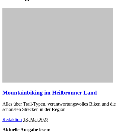
Mountainbiking im Heilbronner Land
Alles über Trail-Typen, verantwortungsvolles Biken und die
schönsten Strecken in der Region
Posted
Redaktion
18. Mai 2022
by
Aktuelle Ausgabe lesen: