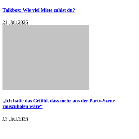
Talkbox: Wie viel Miete zahlst du?
21. Juli 2026
„Ich hatte das Gefühl, dass mehr aus der Party-Szene
rauszuholen wäre“
17. Juli 2026