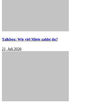
Talkbox: Wie viel Miete zahlst du?
21. Juli 2026