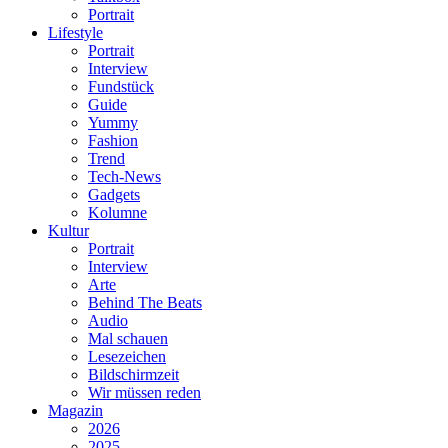
Portrait
Lifestyle
Portrait
Interview
Fundstück
Guide
Yummy
Fashion
Trend
Tech-News
Gadgets
Kolumne
Kultur
Portrait
Interview
Arte
Behind The Beats
Audio
Mal schauen
Lesezeichen
Bildschirmzeit
Wir müssen reden
Magazin
2026
2025