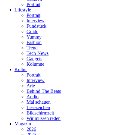
Portrait
Lifestyle
Portrait
Interview
Fundstück
Guide
Yummy
Fashion
Trend
Tech-News
Gadgets
Kolumne
Kultur
Portrait
Interview
Arte
Behind The Beats
Audio
Mal schauen
Lesezeichen
Bildschirmzeit
Wir müssen reden
Magazin
2026
2025