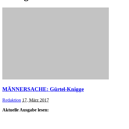
MÄNNERSACHE: Gürtel-Knigge
Posted
Redaktion
17. März 2017
by
Aktuelle Ausgabe lesen: