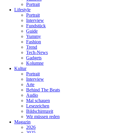
Portrait
Lifestyle
Portrait
Interview
Fundstück
Guide
Yummy
Fashion
Trend
Tech-News
Gadgets
Kolumne
Kultur
Portrait
Interview
Arte
Behind The Beats
Audio
Mal schauen
Lesezeichen
Bildschirmzeit
Wir müssen reden
Magazin
2026
2025