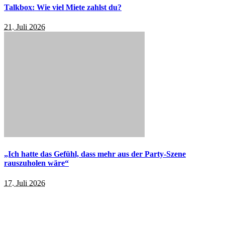
Talkbox: Wie viel Miete zahlst du?
21. Juli 2026
„Ich hatte das Gefühl, dass mehr aus der Party-Szene
rauszuholen wäre“
17. Juli 2026