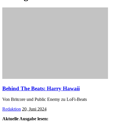
Behind The Beats: Harry Hawaii
Von Britcore und Public Enemy zu LoFi-Beats
Posted
Redaktion
20. Juni 2024
by
Aktuelle Ausgabe lesen: