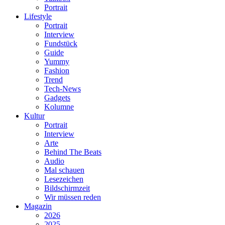
Portrait
Lifestyle
Portrait
Interview
Fundstück
Guide
Yummy
Fashion
Trend
Tech-News
Gadgets
Kolumne
Kultur
Portrait
Interview
Arte
Behind The Beats
Audio
Mal schauen
Lesezeichen
Bildschirmzeit
Wir müssen reden
Magazin
2026
2025