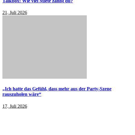
Talkbox: Wie viel Miete zahlst du?
21. Juli 2026
„Ich hatte das Gefühl, dass mehr aus der Party-Szene
rauszuholen wäre“
17. Juli 2026