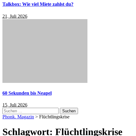
Talkbox: Wie viel Miete zahlst du?
21. Juli 2026
60 Sekunden bis Neapel
15. Juli 2026
Suchen
nach:
Phonk. Magazin
>
Flüchtlingskrise
Schlagwort:
Flüchtlingskrise