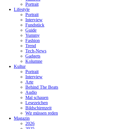
Portrait
Lifestyle
Portrait
Interview
Fundstück
Guide
Yummy
Fashion
Trend
Tech-News
Gadgets
Kolumne
Kultur
Portrait
Interview
Arte
Behind The Beats
Audio
Mal schauen
Lesezeichen
Bildschirmzeit
Wir müssen reden
Magazin
2026
2025