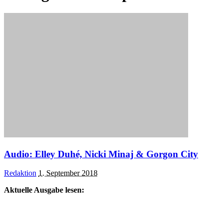
Audio: Elley Duhé, Nicki Minaj & Gorgon City
Posted
Redaktion
1. September 2018
by
Aktuelle Ausgabe lesen: